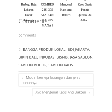
Berbagi Baju
COMBED
Mengenal
Kaos Gratis
Lebaran
24S, 30S
Kaos Anti
Panitia
Untuk
ATAU 40S
Bakteri
Qurban Idul
Comments
Tetangga
BAGUS
Adha ...
MANA ?
comments
BANGGA PRODUK LOKAL
,
BDI JAKARTA
,
BIKIN BAJU
,
INKUBASI BISNIS
,
JASA SABLON
,
SABLON BOGOR
,
SABLON KAOS
←
Model kemeja lapangan dan jenis
bahannya
Ayo Mengenal Kaos Anti Bakteri
→