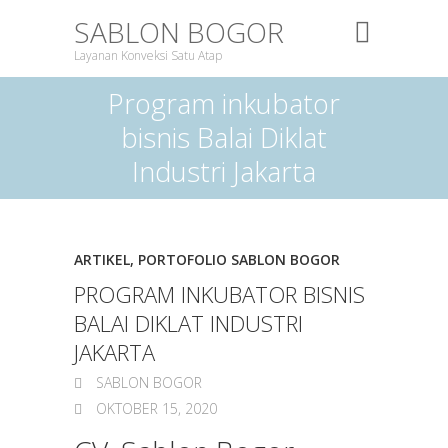
SABLON BOGOR
Layanan Konveksi Satu Atap
Program inkubator
bisnis Balai Diklat
Industri Jakarta
ARTIKEL
,
PORTOFOLIO SABLON BOGOR
PROGRAM INKUBATOR BISNIS
BALAI DIKLAT INDUSTRI
JAKARTA
SABLON BOGOR
OKTOBER 15, 2020