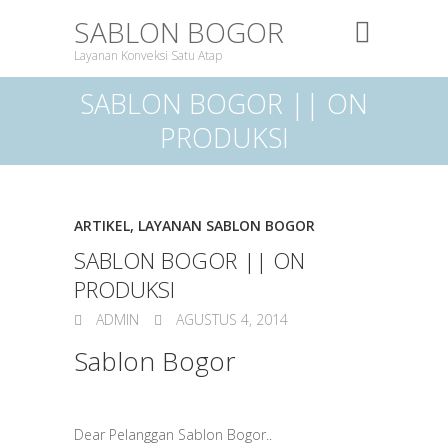
SABLON BOGOR
Layanan Konveksi Satu Atap
SABLON BOGOR || ON
PRODUKSI
ARTIKEL
,
LAYANAN SABLON BOGOR
SABLON BOGOR || ON
PRODUKSI
ADMIN
AGUSTUS 4, 2014
Sablon Bogor
Dear Pelanggan Sablon Bogor..