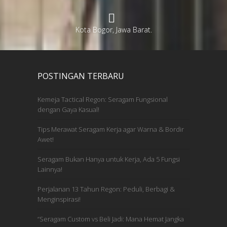
Kota Bogor, Jawa Barat.
POSTINGAN TERBARU
Kemeja Tactical Regon: Seragam Fungsional
dengan Gaya Kasual!
Tips Merawat Seragam Kerja agar Warna & Bordir
Awet!
Seragam Bukan Hanya untuk Kerja, Ada 5 Fungsi
Lainnya!
Perjalanan 13 Tahun Regon: Peduli, Berbagi &
Menginspirasi!
“Seragam Custom vs Beli Jadi: Mana Hemat Jangka