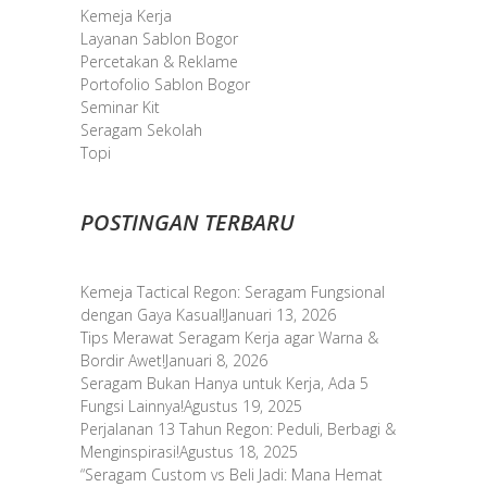
Kemeja Kerja
Layanan Sablon Bogor
Percetakan & Reklame
Portofolio Sablon Bogor
Seminar Kit
Seragam Sekolah
Topi
POSTINGAN TERBARU
Kemeja Tactical Regon: Seragam Fungsional
dengan Gaya Kasual!
Januari 13, 2026
Tips Merawat Seragam Kerja agar Warna &
Bordir Awet!
Januari 8, 2026
Seragam Bukan Hanya untuk Kerja, Ada 5
Fungsi Lainnya!
Agustus 19, 2025
Perjalanan 13 Tahun Regon: Peduli, Berbagi &
Menginspirasi!
Agustus 18, 2025
“Seragam Custom vs Beli Jadi: Mana Hemat