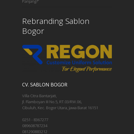
Panjang?”
Rebranding Sablon
Bogor
CV. SABLON BOGOR
Villa Citra Bantarjati,
Jl. Flamboyan III No.5, RT.03/RW.06,
Cibuluh, Kec. Bogor Utara, Jawa Barat 16151
0251 - 8367277
089608787234
081290883212