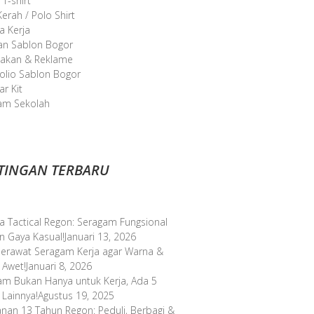
 T-shirt
erah / Polo Shirt
a Kerja
an Sablon Bogor
takan & Reklame
olio Sablon Bogor
r Kit
am Sekolah
TINGAN TERBARU
a Tactical Regon: Seragam Fungsional
n Gaya Kasual!
Januari 13, 2026
Merawat Seragam Kerja agar Warna &
 Awet!
Januari 8, 2026
am Bukan Hanya untuk Kerja, Ada 5
 Lainnya!
Agustus 19, 2025
anan 13 Tahun Regon: Peduli, Berbagi &