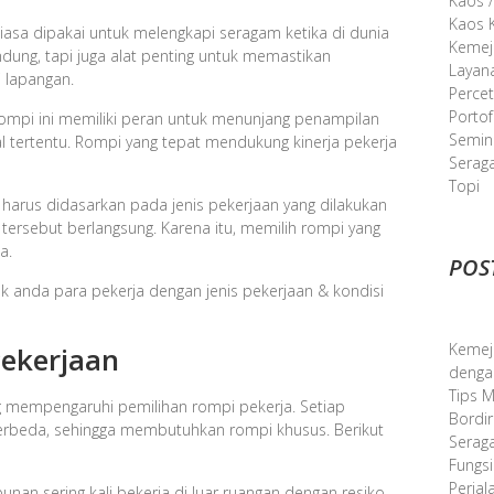
Kaos /
Kaos K
asa dipakai untuk melengkapi seragam ketika di dunia
Kemej
ndung, tapi juga alat penting untuk memastikan
Layan
 lapangan.
Perce
Portof
rompi ini memiliki peran untuk menunjang penampilan
Semina
tertentu. Rompi yang tepat mendukung kinerja pekerja
Serag
Topi
harus didasarkan pada jenis pekerjaan yang dilakukan
tersebut berlangsung. Karena itu, memilih rompi yang
a.
POS
uk anda para pekerja dengan jenis pekerjaan & kondisi
Kemej
Pekerjaan
denga
Tips 
ng mempengaruhi pemilihan rompi pekerja. Setiap
Bordir
erbeda, sehingga membutuhkan rompi khusus. Berikut
Serag
Fungsi
Perjal
bunan sering kali bekerja di luar ruangan dengan resiko