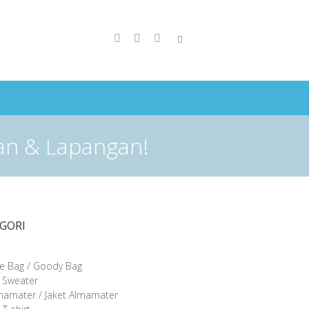
aan & Lapangan!
GORI
e Bag / Goody Bag
/ Sweater
lmamater / Jaket Almamater