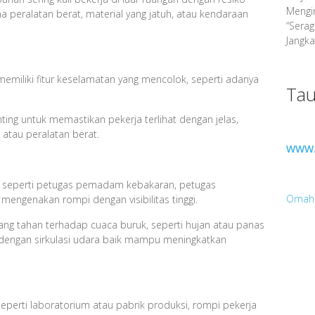
Mengin
na peralatan berat, material yang jatuh, atau kendaraan
“Sera
Jangka
memiliki fitur keselamatan yang mencolok, seperti adanya
Tau
nting untuk memastikan pekerja terlihat dengan jelas,
atau peralatan berat.
WWW.
n, seperti petugas pemadam kebakaran, petugas
Omah
u mengenakan rompi dengan visibilitas tinggi.
yang tahan terhadap cuaca buruk, seperti hujan atau panas
 dengan sirkulasi udara baik mampu meningkatkan
 seperti laboratorium atau pabrik produksi, rompi pekerja