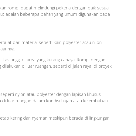
an rompi dapat melindungi pekerja dengan baik sesuai
rikut adalah beberapa bahan yang umum digunakan pada
buat dari material seperti kain polyester atau nilon
kaannya.
ilitas tinggi di area yang kurang cahaya. Rompi dengan
ilakukan di luar ruangan, seperti di jalan raya, di proyek
 seperti nylon atau polyester dengan lapisan khusus
a di luar ruangan dalam kondisi hujan atau kelembaban
 tetap kering dan nyaman meskipun berada di lingkungan