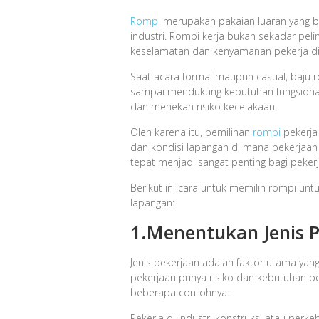
Rompi
merupakan pakaian luaran yang bi
industri. Rompi kerja bukan sekadar peli
keselamatan dan kenyamanan pekerja di
Saat acara formal maupun casual, baju 
sampai mendukung kebutuhan fungsional 
dan menekan risiko kecelakaan.
Oleh karena itu, pemilihan
rompi
pekerja 
dan kondisi lapangan di mana pekerjaan 
tepat menjadi sangat penting bagi pekerj
Berikut ini cara untuk memilih rompi unt
lapangan:
1.Menentukan Jenis 
Jenis pekerjaan adalah faktor utama ya
pekerjaan punya risiko dan kebutuhan b
beberapa contohnya:
Pekerja di industri konstruksi atau perke