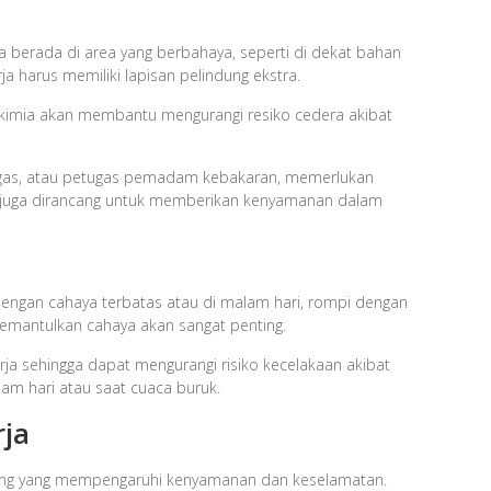
 berada di area yang berbahaya, seperti di dekat bahan
rja harus memiliki lapisan pelindung ekstra.
 kimia akan membantu mengurangi resiko cedera akibat
an gas, atau petugas pemadam kebakaran, memerlukan
pi juga dirancang untuk memberikan kenyamanan dalam
dengan cahaya terbatas atau di malam hari, rompi dengan
emantulkan cahaya akan sangat penting.
kerja sehingga dapat mengurangi risiko kecelakaan akibat
alam hari atau saat cuaca buruk.
rja
ting yang mempengaruhi kenyamanan dan keselamatan.