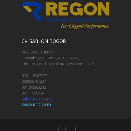
CV. SABLON BOGOR
Villa Citra Bantarjati,
Jl. Flamboyan III No.5, RT.03/RW.06,
Cibuluh, Kec. Bogor Utara, Jawa Barat 16151
0251 - 8367277
089608787234
081290883212
08111660234
SablonBogor.com
WWW.REGON.ID