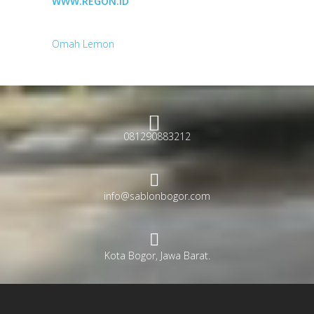
WWW.REGON.ID
Omah Lemon
081290883212
info@sablonbogor.com
Kota Bogor, Jawa Barat.