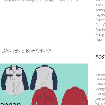
 produksi kaos keluarga atau seragam khusus untuk
Kaos /
Kaos K
Kemej
Layan
Perce
Portof
Semina
Serag
Topi
 DAN JENIS BAHANNYA
POS
Serag
Fungsi
Perjal
Mengin
“Sera
Jangka
Yakin 