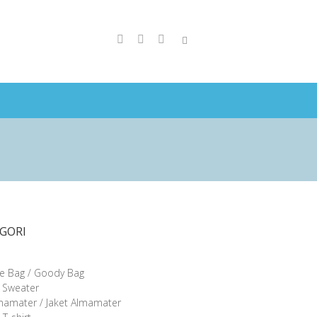
GORI
e Bag / Goody Bag
/ Sweater
lmamater / Jaket Almamater