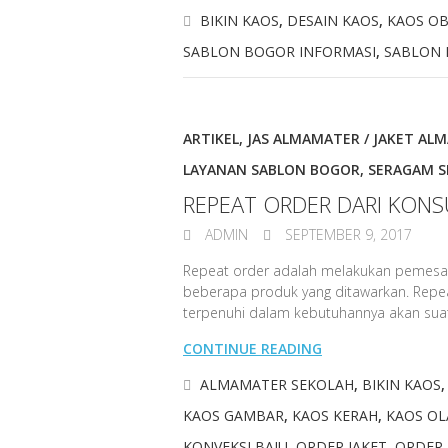
BIKIN KAOS
,
DESAIN KAOS
,
KAOS O
SABLON BOGOR INFORMASI
,
SABLON 
ARTIKEL
,
JAS ALMAMATER / JAKET AL
LAYANAN SABLON BOGOR
,
SERAGAM S
REPEAT ORDER DARI KON
ADMIN
SEPTEMBER 9, 2017
Repeat order adalah melakukan pemesa
beberapa produk yang ditawarkan. Repe
terpenuhi dalam kebutuhannya akan sua
CONTINUE READING
ALMAMATER SEKOLAH
,
BIKIN KAOS
KAOS GAMBAR
,
KAOS KERAH
,
KAOS OL
KONVEKSI BAJU
,
ORDER JAKET
,
ORDER