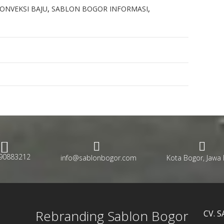
ONVEKSI BAJU
,
SABLON BOGOR INFORMASI
,
90883212
info@sablonbogor.com
Kota Bogor, Jawa 
Rebranding Sablon Bogor
CV. 