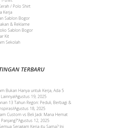
 T-shirt
erah / Polo Shirt
a Kerja
an Sablon Bogor
takan & Reklame
olio Sablon Bogor
r Kit
am Sekolah
TINGAN TERBARU
am Bukan Hanya untuk Kerja, Ada 5
 Lainnya!
Agustus 19, 2025
anan 13 Tahun Regon: Peduli, Berbagi &
spirasi!
Agustus 18, 2025
gam Custom vs Beli Jadi: Mana Hemat
 Panjang?”
Agustus 12, 2025
Semua Seragam Kerja itu Sama? Ini