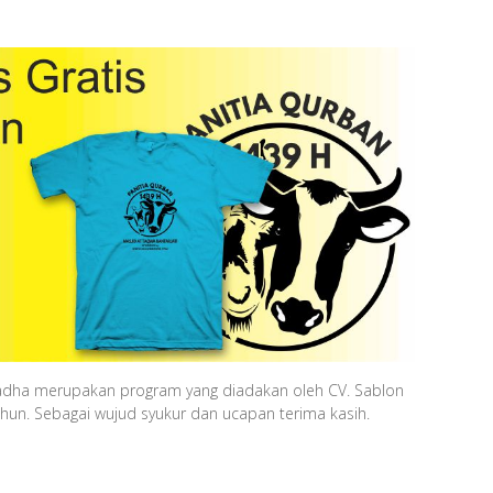
l adha merupakan program yang diadakan oleh CV. Sablon
hun. Sebagai wujud syukur dan ucapan terima kasih.