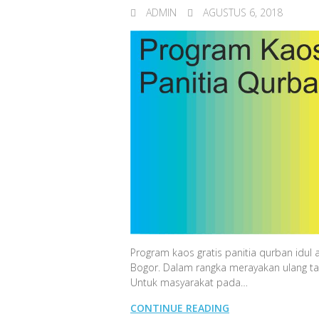
ADMIN
AGUSTUS 6, 2018
Program kaos gratis panitia qurban idu
Bogor. Dalam rangka merayakan ulang ta
Untuk masyarakat pada…
CONTINUE READING