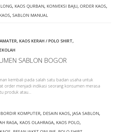
BLONG
,
KAOS QURBAN
,
KONVEKSI BAJU
,
ORDER KAOS
,
KAOS
,
SABLON MANUAL
MAMATER
,
KAOS KERAH / POLO SHIRT
,
EKOLAH
SUMEN SABLON BOGOR
nan kembali pada salah satu badan usaha untuk
at order menjadi indikasi seorang konsumen merasa
tu produk atau…
,
BORDIR KOMPUTER
,
DESAIN KAOS
,
JASA SABLON
,
AH RAGA
,
KAOS OLAHRAGA
,
KAOS POLO
,
 KAOS
,
PESAN JAKET ONLINE
,
POLO SHIRT
,