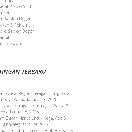
 T-shirt
erah / Polo Shirt
a Kerja
an Sablon Bogor
takan & Reklame
olio Sablon Bogor
r Kit
am Sekolah
TINGAN TERBARU
a Tactical Regon: Seragam Fungsional
n Gaya Kasual!
Januari 13, 2026
Merawat Seragam Kerja agar Warna &
 Awet!
Januari 8, 2026
am Bukan Hanya untuk Kerja, Ada 5
 Lainnya!
Agustus 19, 2025
anan 13 Tahun Regon: Peduli, Berbagi &