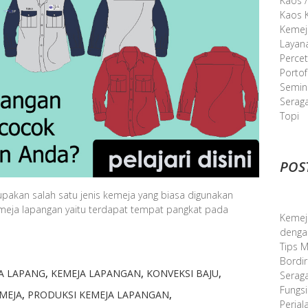
Kaos /
Kaos K
Kemej
Layan
Perce
Portof
Semina
Serag
Topi
POS
akan salah satu jenis kemeja yang biasa digunakan
kemeja lapangan yaitu terdapat tempat pangkat pada
Kemej
denga
Tips 
Bordir
A LAPANG
,
KEMEJA LAPANGAN
,
KONVEKSI BAJU
,
Serag
Fungsi
MEJA
,
PRODUKSI KEMEJA LAPANGAN
,
Perjal