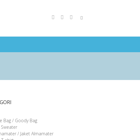
GORI
e Bag / Goody Bag
/ Sweater
lmamater / Jaket Almamater