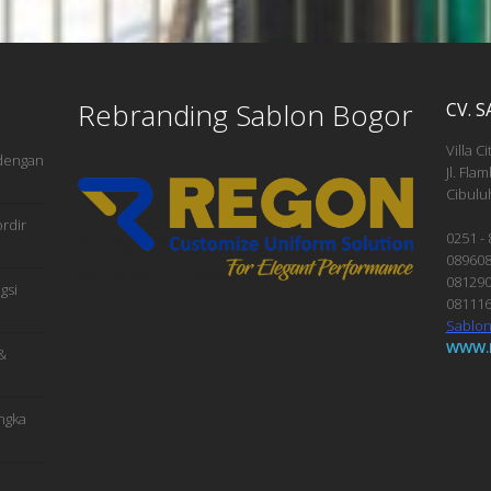
Rebranding Sablon Bogor
CV. 
Villa Ci
 dengan
Jl. Fla
Cibulu
rdir
0251 -
08960
08129
gsi
08111
Sablo
WWW.
&
ngka