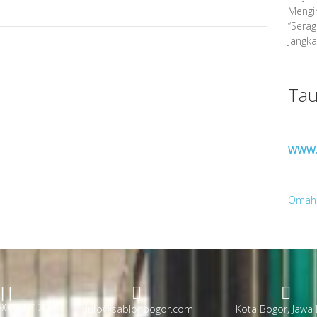
Mengin
“Sera
Jangka
Tau
WWW.
Omah
90883212
info@sablonbogor.com
Kota Bogor, Jawa 