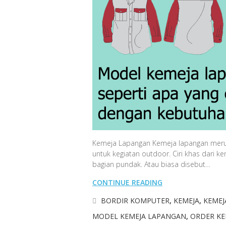
Kemeja Lapangan Kemeja lapangan merup
untuk kegiatan outdoor. Ciri khas dari 
bagian pundak. Atau biasa disebut…
CONTINUE READING
BORDIR KOMPUTER
,
KEMEJA
,
KEMEJ
MODEL KEMEJA LAPANGAN
,
ORDER KE