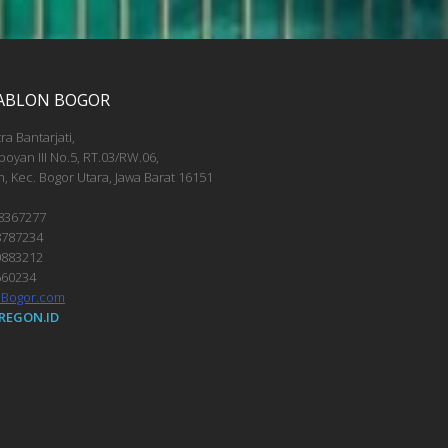
SABLON BOGOR
tra Bantarjati,
mboyan III No.5, RT.03/RW.06,
h, Kec. Bogor Utara, Jawa Barat 16151
 8367277
8787234
0883212
660234
nBogor.com
REGON.ID