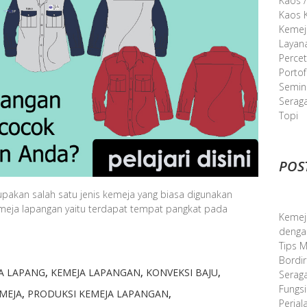
Kaos /
Kaos K
Kemej
Layan
Perce
Portof
Semina
Serag
Topi
POS
akan salah satu jenis kemeja yang biasa digunakan
kemeja lapangan yaitu terdapat tempat pangkat pada
Kemej
denga
Tips 
Bordir
A LAPANG
,
KEMEJA LAPANGAN
,
KONVEKSI BAJU
,
Serag
Fungsi
MEJA
,
PRODUKSI KEMEJA LAPANGAN
,
Perjal