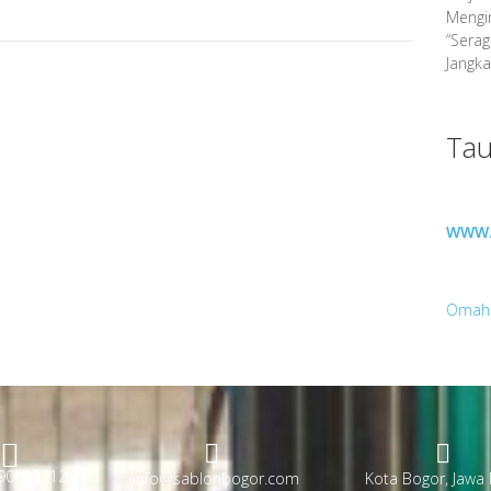
Mengin
“Sera
Jangka
Tau
WWW.
Omah
90883212
info@sablonbogor.com
Kota Bogor, Jawa 