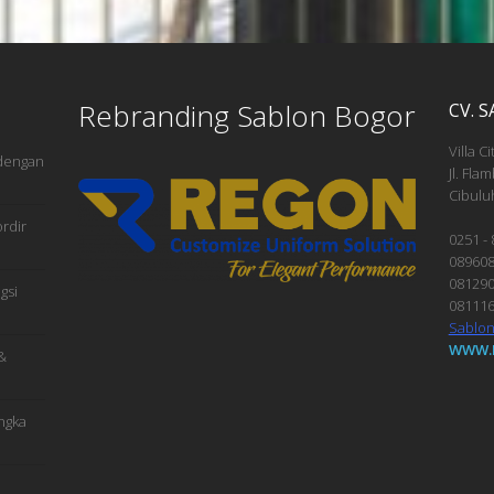
Rebranding Sablon Bogor
CV. 
Villa Ci
 dengan
Jl. Fla
Cibulu
rdir
0251 -
08960
08129
gsi
08111
Sablo
WWW.
&
ngka