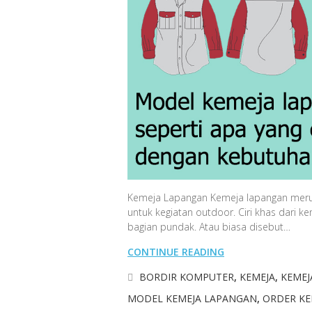
Kemeja Lapangan Kemeja lapangan merup
untuk kegiatan outdoor. Ciri khas dari 
bagian pundak. Atau biasa disebut…
CONTINUE READING
BORDIR KOMPUTER
,
KEMEJA
,
KEMEJ
MODEL KEMEJA LAPANGAN
,
ORDER KE