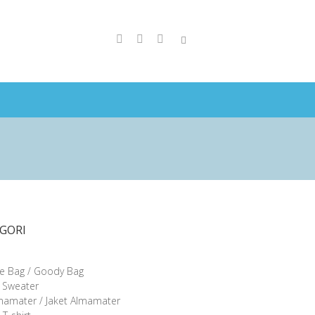
GORI
e Bag / Goody Bag
/ Sweater
lmamater / Jaket Almamater