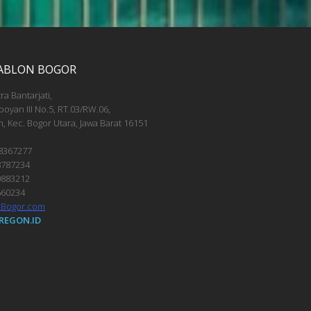
SABLON BOGOR
tra Bantarjati,
mboyan III No.5, RT.03/RW.06,
h, Kec. Bogor Utara, Jawa Barat 16151
 8367277
8787234
0883212
660234
nBogor.com
REGON.ID