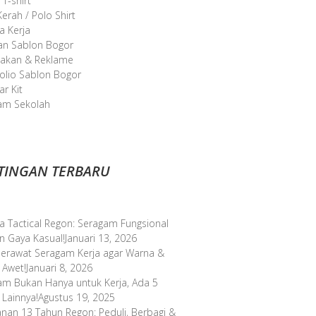
 T-shirt
erah / Polo Shirt
a Kerja
an Sablon Bogor
takan & Reklame
olio Sablon Bogor
r Kit
am Sekolah
TINGAN TERBARU
a Tactical Regon: Seragam Fungsional
n Gaya Kasual!
Januari 13, 2026
Merawat Seragam Kerja agar Warna &
 Awet!
Januari 8, 2026
am Bukan Hanya untuk Kerja, Ada 5
 Lainnya!
Agustus 19, 2025
anan 13 Tahun Regon: Peduli, Berbagi &